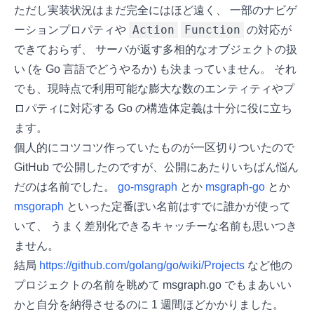
ただし実装状況はまだ完全にはほど遠く、 一部のナビゲ
Action
Function
ーションプロパティや
の対応が
できておらず、 サーバが返す多相的なオブジェクトの扱
い (を Go 言語でどうやるか) も決まっていません。 それ
でも、現時点で利用可能な膨大な数のエンティティやプ
ロパティに対応する Go の構造体定義は十分に役に立ち
ます。
個人的にコツコツ作っていたものが一区切りついたので
GitHub で公開したのですが、公開にあたりいちばん悩ん
だのは名前でした。
go-msgraph
とか
msgraph-go
とか
msgoraph
といった定番ぽい名前はすでに誰かが使って
いて、 うまく差別化できるキャッチーな名前も思いつき
ません。
結局
https://github.com/golang/go/wiki/Projects
など他の
プロジェクトの名前を眺めて msgraph.go でもまあいい
かと自分を納得させるのに 1 週間ほどかかりました。