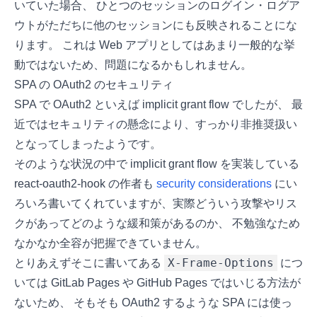
いていた場合、 ひとつのセッションのログイン・ログア
ウトがただちに他のセッションにも反映されることにな
ります。 これは Web アプリとしてはあまり一般的な挙
動ではないため、問題になるかもしれません。
SPA の OAuth2 のセキュリティ
SPA で OAuth2 といえば implicit grant flow でしたが、 最
近ではセキュリティの懸念により、すっかり非推奨扱い
となってしまったようです。
そのような状況の中で implicit grant flow を実装している
react-oauth2-hook の作者も
security considerations
にい
ろいろ書いてくれていますが、実際どういう攻撃やリス
クがあってどのような緩和策があるのか、 不勉強なため
なかなか全容が把握できていません。
X-Frame-Options
とりあえずそこに書いてある
につ
いては GitLab Pages や GitHub Pages ではいじる方法が
ないため、 そもそも OAuth2 するような SPA には使っ