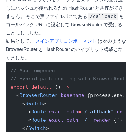
しにハッシュが使われるため HashRouter と共存ができ
/callback
ません。 そこで実ファイルパスである
を
コールバック URL に設定して BrowserRouter で受ける
ことにしました。
結果として、
メインアプリコンポーネント
は次のような
BrowserRouter と HashRouter のハイブリッド構成とな
りました。
// App component
// Hybrid path routing with BrowserRouter
export
default
 () 
=>
  <
BrowserRouter
basename
=
{process.env.
PU
    <
Switch
>
      <
Route
exact
path
=
"/callback"
compo
      <
Route
exact
path
=
"/"
render
=
{() 
=>
    </
Switch
>