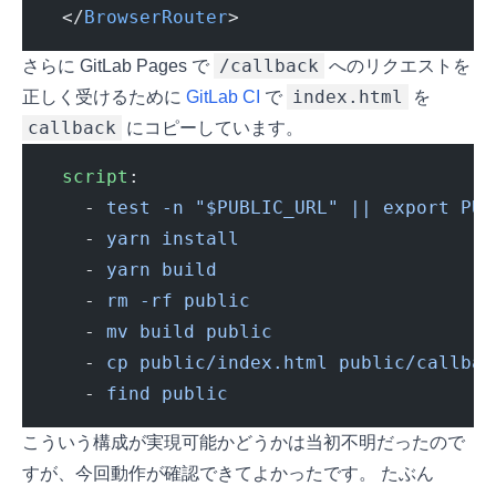
  </
BrowserRouter
>
/callback
さらに GitLab Pages で
へのリクエストを
index.html
正しく受けるために
GitLab CI
で
を
callback
にコピーしています。
script
:
    - 
test -n "$PUBLIC_URL" || export PUB
    - 
yarn install
    - 
yarn build
    - 
rm -rf public
    - 
mv build public
    - 
cp public/index.html public/callbac
    - 
find public
こういう構成が実現可能かどうかは当初不明だったので
すが、今回動作が確認できてよかったです。 たぶん